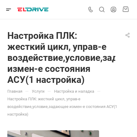
Настройка ПЛК:
жесткий цикл, управ-е
воздействие,условие,задаю
измен-е состояния
АСУ(1 настройка)
—
—
—
Главная
Услуги
Настройка и наладка
Настройка ПЛК: жесткий цикл, управ-е
воздействие,условие,задающее измен-е состояния АСУ(1
настройка)