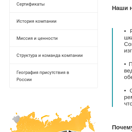
Сертификаты
Наши 
История компании
• 
шк
Миссия и ценности
Со
из
Структура и команда компании
• 
ве
География присутствия в
об
России
• 
ре
чт
Почем