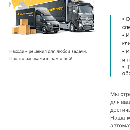
• 
сп
• 
кл
• 
Находим решения для любой задачи.
Просто расскажите нам о ней!
ин
• 
об
Мы стр
для ва
достич
Наша к
автома