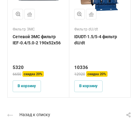
Фильтр ЭМС
Фильтр dU/dt
В
Сетевой ЭМС фильтр
IDUDT-1.5/5-4 фильтр
IEF-0.4/5.0-2 190x52x56
dU/dt
ф
5320
10336
6650
12920
4
скидка 20%
скидка 20%
В корзину
В корзину
Назад к списку